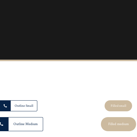
Outline Small
Filled small
Outline Medium
Filled medium