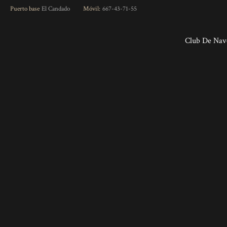
Skip
Puerto base
El Candado
Móvil:
667-43-71-55
to
content
Club De Nav